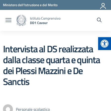
Vai ai contenuti
Vai al menu di navigazione
Vai al footer
Ministero dell'Istruzione e del Merito
Istituto Comprensivo
DD1 Cavour
Apr
Intervista al DS realizzata
dalla classe quarta e quinta
dei Plessi Mazzini e De
Sanctis
Personale scolastico