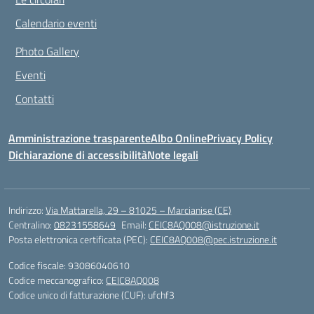
Calendario eventi
Photo Gallery
Eventi
Contatti
Amministrazione trasparente
Albo Online
Privacy Policy
Dichiarazione di accessibilità
Note legali
Indirizzo:
Via Mattarella, 29 – 81025 – Marcianise (CE)
Centralino:
08231558649
Email:
CEIC8AQ008@istruzione.it
Posta elettronica certificata (PEC):
CEIC8AQ008@pec.istruzione.it
Codice fiscale: 93086040610
Codice meccanografico:
CEIC8AQ008
Codice unico di fatturazione (CUF): ufchf3