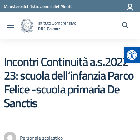
Vai ai contenuti
Vai al menu di navigazione
Vai al footer
Ministero dell'Istruzione e del Merito
Istituto Comprensivo
DD1 Cavour
Apr
Incontri Continuità a.s.2022-
23: scuola dell’infanzia Parco
Felice -scuola primaria De
Sanctis
Personale scolastico