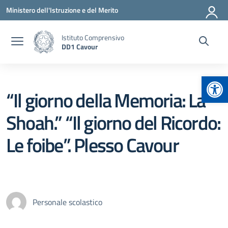
Vai ai contenuti
Vai al menu di navigazione
Vai al footer
Ministero dell'Istruzione e del Merito
Istituto Comprensivo
DD1 Cavour
Apr
“Il giorno della Memoria: La
Shoah.” “Il giorno del Ricordo:
Le foibe”. Plesso Cavour
Personale scolastico