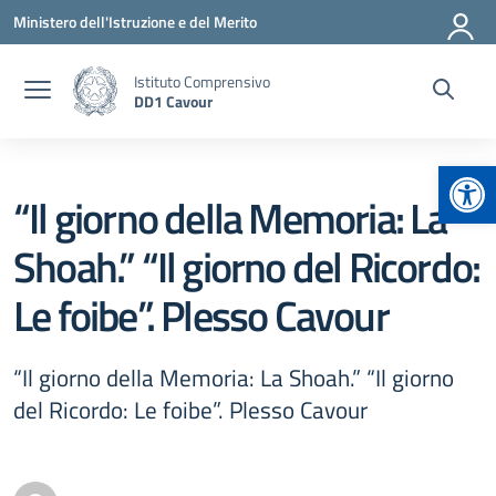
Vai ai contenuti
Vai al menu di navigazione
Vai al footer
Ministero dell'Istruzione e del Merito
Istituto Comprensivo
DD1 Cavour
Apr
“Il giorno della Memoria: La
Shoah.” “Il giorno del Ricordo:
Le foibe”. Plesso Cavour
“Il giorno della Memoria: La Shoah.” “Il giorno
del Ricordo: Le foibe”. Plesso Cavour