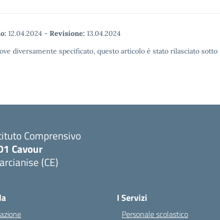
o:
12.04.2024
-
Revisione:
13.04.2024
ove diversamente specificato, questo articolo è stato rilasciato sott
tituto Comprensivo
D1 Cavour
rcianise (CE)
Visita la pagina iniziale della scuola
la
I Servizi
azione
Personale scolastico