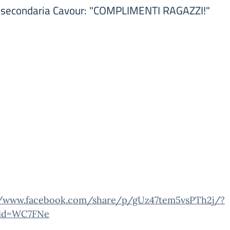
uola secondaria Cavour: "COMPLIMENTI RAGAZZI!"
//www.facebook.com/share/p/gUz47tem5vsPTh2j/?
tid=WC7FNe