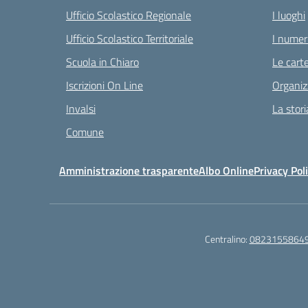
Ufficio Scolastico Regionale
I luoghi
Ufficio Scolastico Territoriale
I numeri
Scuola in Chiaro
Le carte
Iscrizioni On Line
Organiz
Invalsi
La stori
Comune
Amministrazione trasparente
Albo Online
Privacy Pol
Centralino:
0823155864