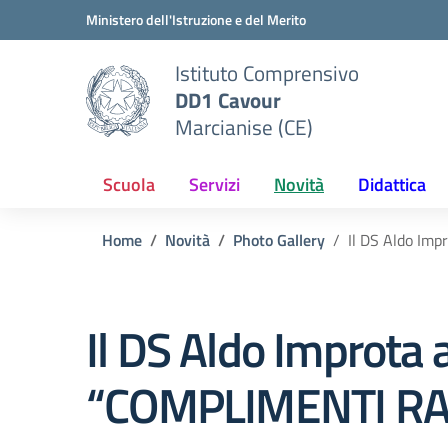
Vai ai contenuti
Vai al menu di navigazione
Vai al footer
Ministero dell'Istruzione e del Merito
Istituto Comprensivo
DD1 Cavour
Marcianise (CE)
Scuola
Servizi
Novità
Didattica
Home
Novità
Photo Gallery
Il DS Aldo Imp
Il DS Aldo Improta a
“COMPLIMENTI RA