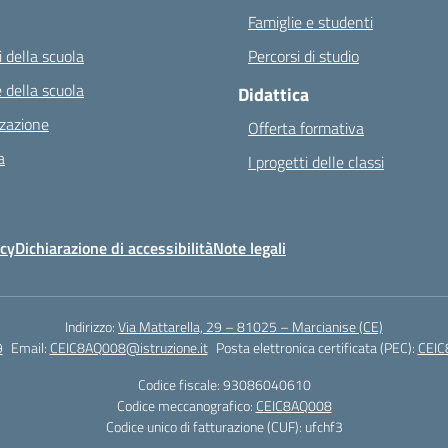
Famiglie e studenti
 della scuola
Percorsi di studio
 della scuola
Didattica
zazione
Offerta formativa
a
I progetti delle classi
icy
Dichiarazione di accessibilità
Note legali
Indirizzo:
Via Mattarella, 29 – 81025 – Marcianise (CE)
9
Email:
CEIC8AQ008@istruzione.it
Posta elettronica certificata (PEC):
CEIC
Codice fiscale: 93086040610
Codice meccanografico:
CEIC8AQ008
Codice unico di fatturazione (CUF): ufchf3