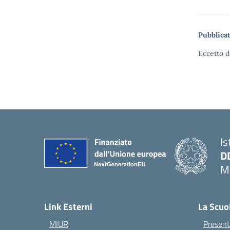
Pubblicat
Eccetto d
Is
D
Ma
— 
Link Esterni
La Scuo
MIUR
Present