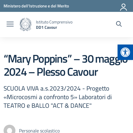
Vai ai contenuti
Vai al menu di navigazione
Vai al footer
Ministero dell'Istruzione e del Merito
Istituto Comprensivo
DD1 Cavour
Apr
“Mary Poppins” – 30 maggio
2024 – Plesso Cavour
SCUOLA VIVA a.s.2023/2024 - Progetto
«Microcosmi a confronto 5» Laboratori di
TEATRO e BALLO "ACT & DANCE"
Personale scolastico