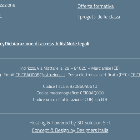
zazione
Offerta formativa
a
I progetti delle classi
icy
Dichiarazione di accessibilità
Note legali
Indirizzo:
Via Mattarella, 29 – 81025 – Marcianise (CE)
9
Email:
CEIC8AQ008@istruzione.it
Posta elettronica certificata (PEC):
CEIC
Codice fiscale: 93086040610
Codice meccanografico:
CEIC8AQ008
Codice unico di fatturazione (CUF): ufchf3
Hosting & Powered by 3D Solution S.r.l.
Concept & Design by Designers Italia