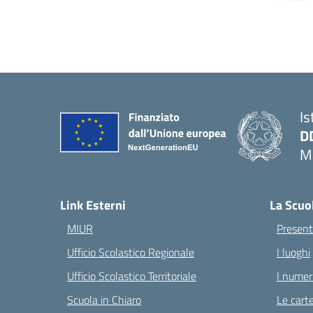
Is
D
Ma
— 
Link Esterni
La Scuo
MIUR
Present
Ufficio Scolastico Regionale
I luoghi
Ufficio Scolastico Territoriale
I numeri
Scuola in Chiaro
Le carte