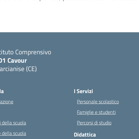
tituto Comprensivo
D1 Cavour
rcianise (CE)
Visita la pagina iniziale della scuola
la
I Servizi
azione
Personale scolastico
Famiglie e studenti
 della scuola
Percorsi di studio
 della scuola
Didattica