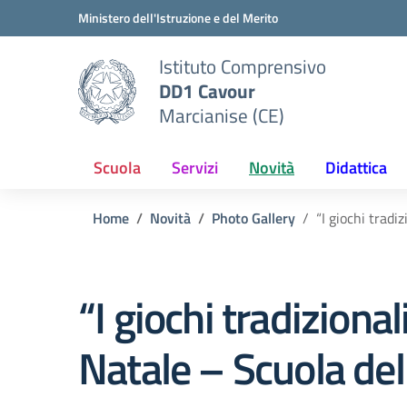
Vai ai contenuti
Vai al menu di navigazione
Vai al footer
Ministero dell'Istruzione e del Merito
Istituto Comprensivo
DD1 Cavour
Marcianise (CE)
Scuola
Servizi
Novità
Didattica
Home
Novità
Photo Gallery
“I giochi tradi
“I giochi tradizion
Natale – Scuola del