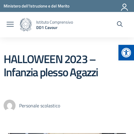
Vai ai contenuti
Vai al menu di navigazione
Vai al footer
Ministero dell'Istruzione e del Merito
Istituto Comprensivo
DD1 Cavour
Apr
HALLOWEEN 2023 –
Infanzia plesso Agazzi
Personale scolastico