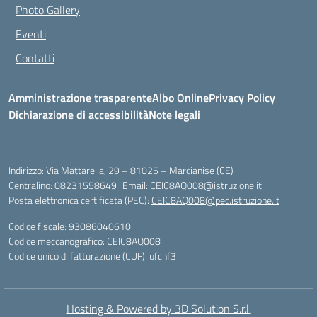
Photo Gallery
Eventi
Contatti
Amministrazione trasparente
Albo Online
Privacy Policy
Dichiarazione di accessibilità
Note legali
Indirizzo:
Via Mattarella, 29 – 81025 – Marcianise (CE)
Centralino:
08231558649
Email:
CEIC8AQ008@istruzione.it
Posta elettronica certificata (PEC):
CEIC8AQ008@pec.istruzione.it
Codice fiscale: 93086040610
Codice meccanografico:
CEIC8AQ008
Codice unico di fatturazione (CUF): ufchf3
Hosting & Powered by 3D Solution S.r.l.