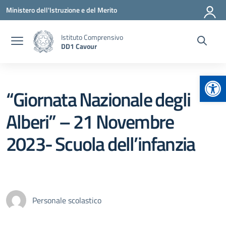
Vai ai contenuti
Vai al menu di navigazione
Vai al footer
Ministero dell'Istruzione e del Merito
Istituto Comprensivo
DD1 Cavour
Apr
“Giornata Nazionale degli
Alberi” – 21 Novembre
2023- Scuola dell’infanzia
Personale scolastico