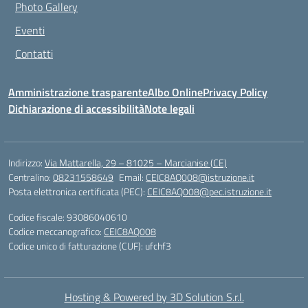
Photo Gallery
Eventi
Contatti
Amministrazione trasparente
Albo Online
Privacy Policy
Dichiarazione di accessibilità
Note legali
Indirizzo:
Via Mattarella, 29 – 81025 – Marcianise (CE)
Centralino:
08231558649
Email:
CEIC8AQ008@istruzione.it
Posta elettronica certificata (PEC):
CEIC8AQ008@pec.istruzione.it
Codice fiscale: 93086040610
Codice meccanografico:
CEIC8AQ008
Codice unico di fatturazione (CUF): ufchf3
Hosting & Powered by 3D Solution S.r.l.