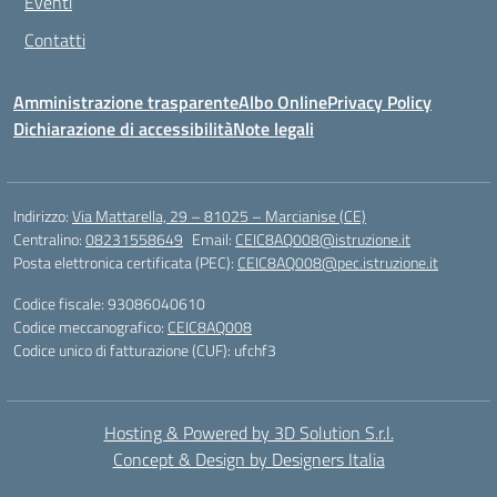
Eventi
Contatti
Amministrazione trasparente
Albo Online
Privacy Policy
Dichiarazione di accessibilità
Note legali
Indirizzo:
Via Mattarella, 29 – 81025 – Marcianise (CE)
Centralino:
08231558649
Email:
CEIC8AQ008@istruzione.it
Posta elettronica certificata (PEC):
CEIC8AQ008@pec.istruzione.it
Codice fiscale: 93086040610
Codice meccanografico:
CEIC8AQ008
Codice unico di fatturazione (CUF): ufchf3
Hosting & Powered by 3D Solution S.r.l.
Concept & Design by Designers Italia