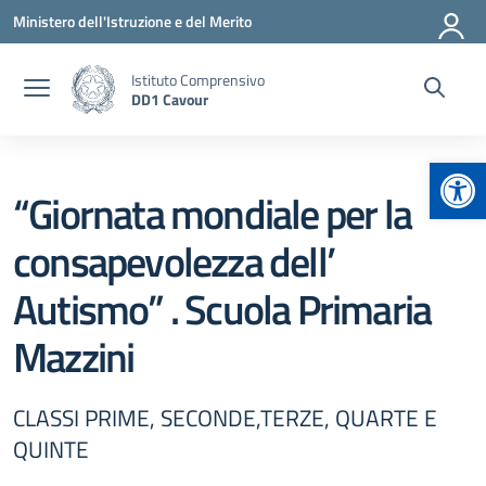
Vai ai contenuti
Vai al menu di navigazione
Vai al footer
Ministero dell'Istruzione e del Merito
Istituto Comprensivo
DD1 Cavour
Apr
“Giornata mondiale per la
consapevolezza dell’
Autismo” . Scuola Primaria
Mazzini
CLASSI PRIME, SECONDE,TERZE, QUARTE E
QUINTE