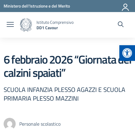
Vai ai contenuti
Vai al menu di navigazione
Vai al footer
Ministero dell'Istruzione e del Merito
Istituto Comprensivo
DD1 Cavour
Apr
6 febbraio 2026 “Giornata dei
calzini spaiati”
SCUOLA INFANZIA PLESSO AGAZZI E SCUOLA
PRIMARIA PLESSO MAZZINI
Personale scolastico