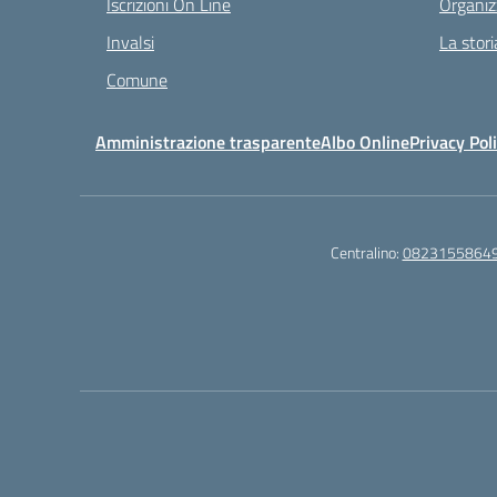
Iscrizioni On Line
Organiz
Invalsi
La stori
Comune
Amministrazione trasparente
Albo Online
Privacy Pol
Centralino:
0823155864