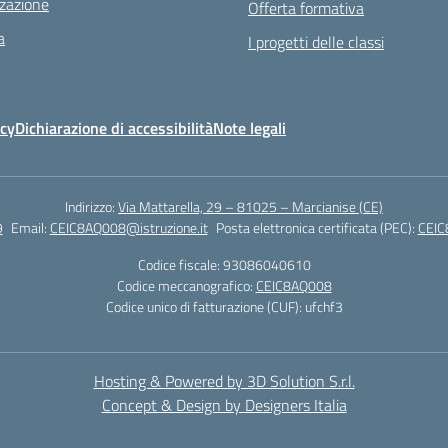
zazione
Offerta formativa
a
I progetti delle classi
icy
Dichiarazione di accessibilità
Note legali
Indirizzo:
Via Mattarella, 29 – 81025 – Marcianise (CE)
9
Email:
CEIC8AQ008@istruzione.it
Posta elettronica certificata (PEC):
CEIC
Codice fiscale: 93086040610
Codice meccanografico:
CEIC8AQ008
Codice unico di fatturazione (CUF): ufchf3
Hosting & Powered by 3D Solution S.r.l.
Concept & Design by Designers Italia