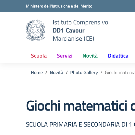
Vai ai contenuti
Vai al menu di navigazione
Vai al footer
Ministero dell'Istruzione e del Merito
Istituto Comprensivo
DD1 Cavour
Marcianise (CE)
Scuola
Servizi
Novità
Didattica
Home
Novità
Photo Gallery
Giochi matemat
Giochi matematici d
SCUOLA PRIMARIA E SECONDARIA DI 1