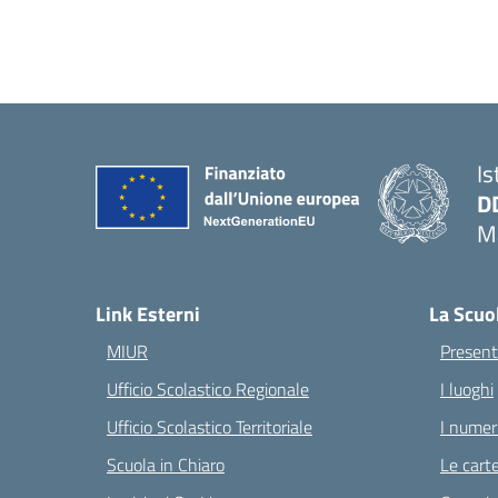
Is
D
Ma
— 
Link Esterni
La Scuo
MIUR
Present
Ufficio Scolastico Regionale
I luoghi
Ufficio Scolastico Territoriale
I numeri
Scuola in Chiaro
Le carte