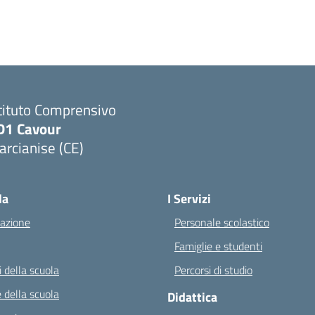
tituto Comprensivo
D1 Cavour
rcianise (CE)
Visita la pagina iniziale della scuola
la
I Servizi
azione
Personale scolastico
Famiglie e studenti
 della scuola
Percorsi di studio
 della scuola
Didattica