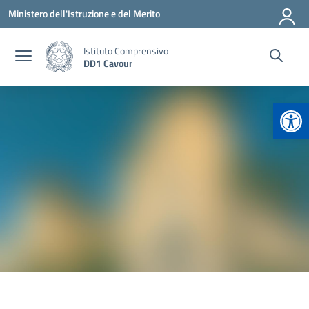
Vai ai contenuti
Vai al menu di navigazione
Vai al footer
Ministero dell'Istruzione e del Merito
Istituto Comprensivo
DD1 Cavour
Apr