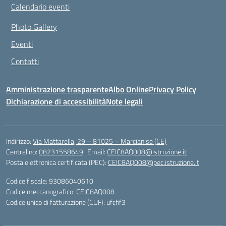
Calendario eventi
Photo Gallery
Eventi
Contatti
Amministrazione trasparente
Albo Online
Privacy Policy
Dichiarazione di accessibilità
Note legali
Indirizzo:
Via Mattarella, 29 – 81025 – Marcianise (CE)
Centralino:
08231558649
Email:
CEIC8AQ008@istruzione.it
Posta elettronica certificata (PEC):
CEIC8AQ008@pec.istruzione.it
Codice fiscale: 93086040610
Codice meccanografico:
CEIC8AQ008
Codice unico di fatturazione (CUF): ufchf3