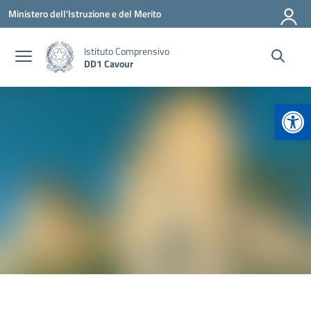
Vai ai contenuti
Vai al menu di navigazione
Vai al footer
Ministero dell'Istruzione e del Merito
Istituto Comprensivo
DD1 Cavour
Apr