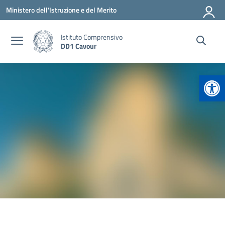
Vai ai contenuti
Vai al menu di navigazione
Vai al footer
Ministero dell'Istruzione e del Merito
Istituto Comprensivo
DD1 Cavour
Apr