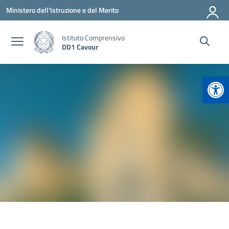
Vai ai contenuti
Vai al menu di navigazione
Vai al footer
Ministero dell'Istruzione e del Merito
Istituto Comprensivo
DD1 Cavour
Apr