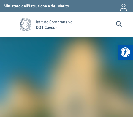
Vai ai contenuti
Vai al menu di navigazione
Vai al footer
Ministero dell'Istruzione e del Merito
Istituto Comprensivo
DD1 Cavour
Apr