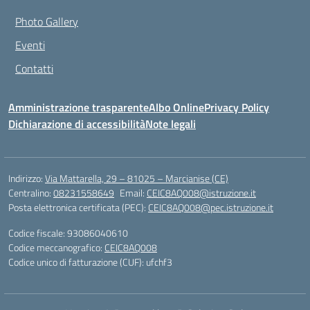
Photo Gallery
Eventi
Contatti
Amministrazione trasparente
Albo Online
Privacy Policy
Dichiarazione di accessibilità
Note legali
Indirizzo:
Via Mattarella, 29 – 81025 – Marcianise (CE)
Centralino:
08231558649
Email:
CEIC8AQ008@istruzione.it
Posta elettronica certificata (PEC):
CEIC8AQ008@pec.istruzione.it
Codice fiscale: 93086040610
Codice meccanografico:
CEIC8AQ008
Codice unico di fatturazione (CUF): ufchf3