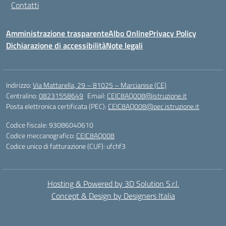
Contatti
Amministrazione trasparente
Albo Online
Privacy Policy
Dichiarazione di accessibilità
Note legali
Indirizzo:
Via Mattarella, 29 – 81025 – Marcianise (CE)
Centralino:
08231558649
Email:
CEIC8AQ008@istruzione.it
Posta elettronica certificata (PEC):
CEIC8AQ008@pec.istruzione.it
Codice fiscale: 93086040610
Codice meccanografico:
CEIC8AQ008
Codice unico di fatturazione (CUF): ufchf3
Hosting & Powered by 3D Solution S.r.l.
Concept & Design by Designers Italia