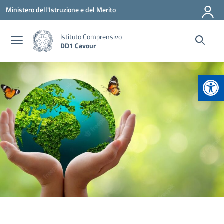
Vai ai contenuti
Vai al menu di navigazione
Vai al footer
Ministero dell'Istruzione e del Merito
Istituto Comprensivo
DD1 Cavour
Apr