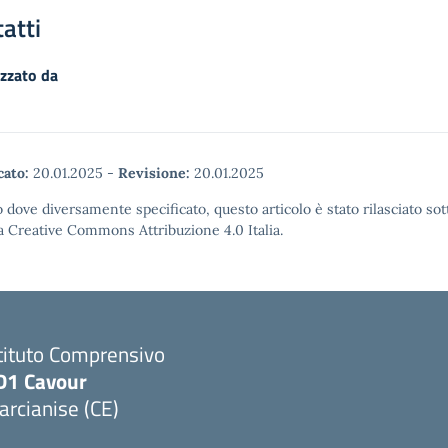
atti
zzato da
cato:
20.01.2025
-
Revisione:
20.01.2025
 dove diversamente specificato, questo articolo è stato rilasciato sot
a Creative Commons Attribuzione 4.0 Italia.
tituto Comprensivo
D1 Cavour
rcianise (CE)
Visita la pagina iniziale della scuola