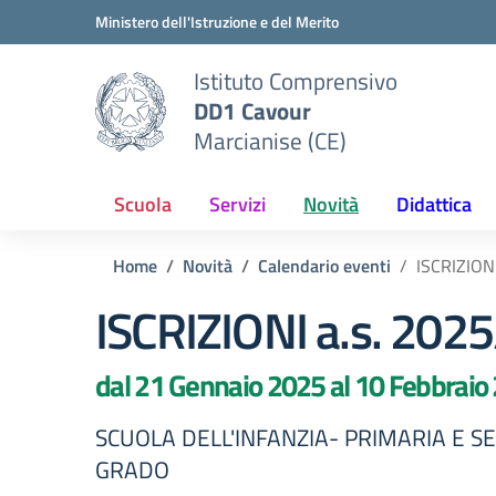
Vai ai contenuti
Vai al menu di navigazione
Vai al footer
Ministero dell'Istruzione e del Merito
Istituto Comprensivo
DD1 Cavour
Marcianise (CE)
Scuola
Servizi
Novità
Didattica
Home
Novità
Calendario eventi
ISCRIZION
ISCRIZIONI a.s. 202
dal 21 Gennaio 2025 al 10 Febbraio
SCUOLA DELL'INFANZIA- PRIMARIA E SE
GRADO