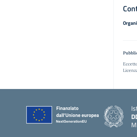
Cont
Organi
Pubbli
Eccetto
Licenz
Is
D
Ma
— 