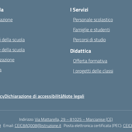
la
I Servizi
azione
Personale scolastico
Famiglie e studenti
 della scuola
Percorsi di studio
 della scuola
Didattica
zazione
Offerta formativa
a
I progetti delle classi
icy
Dichiarazione di accessibilità
Note legali
Indirizzo:
Via Mattarella, 29 – 81025 – Marcianise (CE)
9
Email:
CEIC8AQ008@istruzione.it
Posta elettronica certificata (PEC):
CEIC