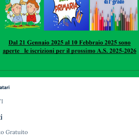
atari
I
i
o Gratuito