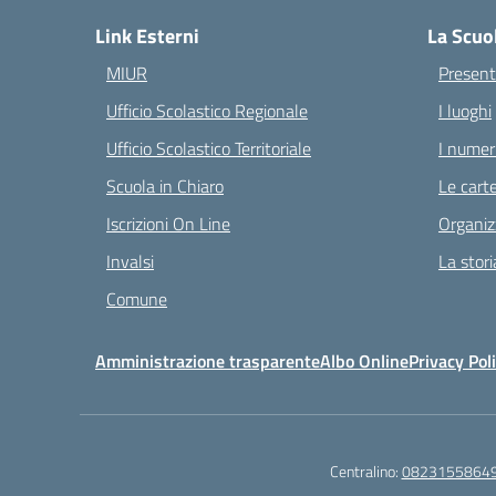
Link Esterni
La Scuo
MIUR
Present
Ufficio Scolastico Regionale
I luoghi
Ufficio Scolastico Territoriale
I numeri
Scuola in Chiaro
Le carte
Iscrizioni On Line
Organiz
Invalsi
La stori
Comune
Amministrazione trasparente
Albo Online
Privacy Pol
Centralino:
0823155864