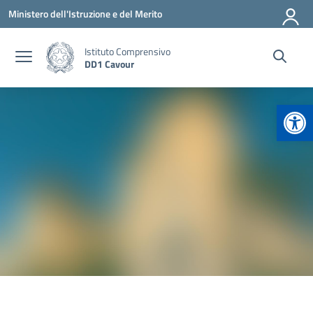
Vai ai contenuti
Vai al menu di navigazione
Vai al footer
Ministero dell'Istruzione e del Merito
Istituto Comprensivo
DD1 Cavour
Apr