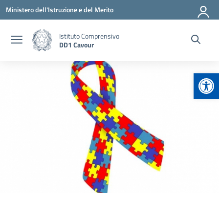
Vai ai contenuti
Vai al menu di navigazione
Vai al footer
Ministero dell'Istruzione e del Merito
Istituto Comprensivo
DD1 Cavour
Apr