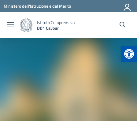
Vai ai contenuti
Vai al menu di navigazione
Vai al footer
Ministero dell'Istruzione e del Merito
Istituto Comprensivo
DD1 Cavour
Apr