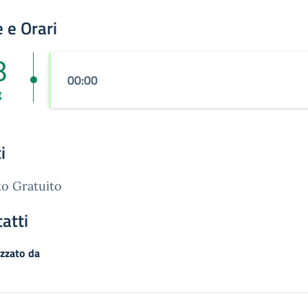
 e Orari
8
00:00
g
i
o Gratuito
atti
zzato da