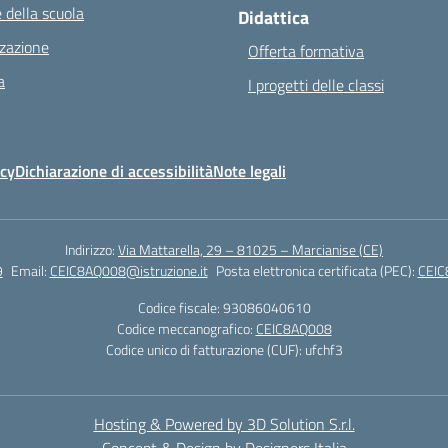
 della scuola
Didattica
zazione
Offerta formativa
a
I progetti delle classi
icy
Dichiarazione di accessibilità
Note legali
Indirizzo:
Via Mattarella, 29 – 81025 – Marcianise (CE)
9
Email:
CEIC8AQ008@istruzione.it
Posta elettronica certificata (PEC):
CEIC
Codice fiscale: 93086040610
Codice meccanografico:
CEIC8AQ008
Codice unico di fatturazione (CUF): ufchf3
Hosting & Powered by 3D Solution S.r.l.