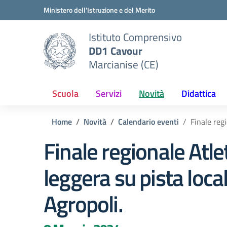
Vai ai contenuti
Vai al menu di navigazione
Vai al footer
Ministero dell'Istruzione e del Merito
Istituto Comprensivo
DD1 Cavour
Marcianise (CE)
Scuola
Servizi
Novità
Didattica
Home
Novità
Calendario eventi
Finale regi
Finale regionale Atle
leggera su pista local
Agropoli.