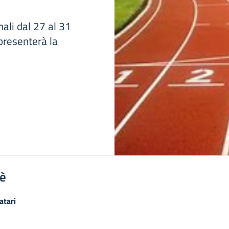
ali dal 27 al 31
resenterà la
'è
atari