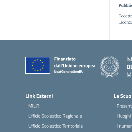
Pubbli
Eccetto
Licenz
Is
D
Ma
— 
Link Esterni
La Scuo
MIUR
Present
Ufficio Scolastico Regionale
I luoghi
Ufficio Scolastico Territoriale
I numeri