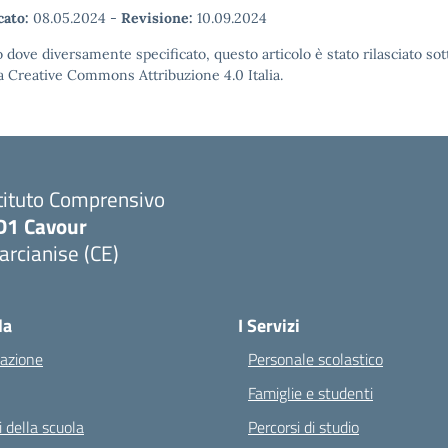
cato:
08.05.2024
-
Revisione:
10.09.2024
 dove diversamente specificato, questo articolo è stato rilasciato sot
a Creative Commons Attribuzione 4.0 Italia.
tituto Comprensivo
D1 Cavour
rcianise (CE)
Visita la pagina iniziale della scuola
la
I Servizi
azione
Personale scolastico
Famiglie e studenti
 della scuola
Percorsi di studio