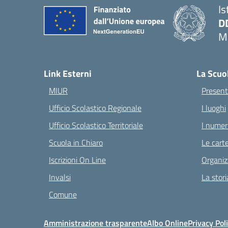
Is
D
Ma
— 
Link Esterni
La Scuo
MIUR
Present
Ufficio Scolastico Regionale
I luoghi
Ufficio Scolastico Territoriale
I numeri
Scuola in Chiaro
Le carte
Iscrizioni On Line
Organiz
Invalsi
La stori
Comune
Amministrazione trasparente
Albo Online
Privacy Pol