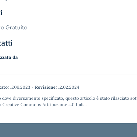
i
o Gratuito
atti
zzato da
cato:
17.09.2023
-
Revisione:
12.02.2024
 dove diversamente specificato, questo articolo è stato rilasciato sot
a Creative Commons Attribuzione 4.0 Italia.