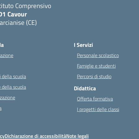
tituto Comprensivo
D1 Cavour
rcianise (CE)
Visita la pagina iniziale della scuola
la
I Servizi
azione
Personale scolastico
Famiglie e studenti
 della scuola
Percorsi di studio
 della scuola
Didattica
zazione
Offerta formativa
a
I progetti delle classi
icy
Dichiarazione di accessibilità
Note legali