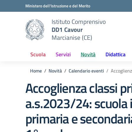
Vai ai contenuti
Vai al menu di navigazione
Vai al footer
Ministero dell'Istruzione e del Merito
Istituto Comprensivo
DD1 Cavour
Marcianise (CE)
Scuola
Servizi
Novità
Didattica
Home
Novità
Calendario eventi
Accoglienz
Accoglienza classi p
a.s.2023/24: scuola 
primaria e secondari