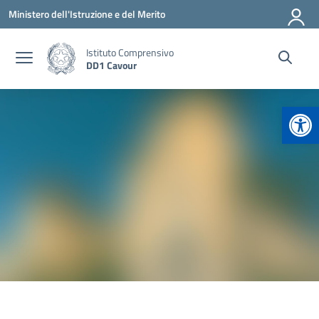
Vai ai contenuti
Vai al menu di navigazione
Vai al footer
Ministero dell'Istruzione e del Merito
Istituto Comprensivo
DD1 Cavour
Apr