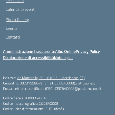
Le circolari
Calendario eventi
Photo Gallery
Eventi
Contatti
Amministrazione trasparente
Albo Online
Privacy Policy
Dichiarazione di accessibilità
Note legali
Indirizzo:
Via Mattarella, 29 – 81025 – Marcianise (CE)
Centralino:
08231558649
Email:
CEIC8AQ008@istruzione.it
Posta elettronica certificata (PEC):
CEIC8AQ008@pec.istruzione.it
Codice fiscale: 93086040610
Codice meccanografico:
CEIC8AQ008
Codice unico di fatturazione (CUF): ufchf3