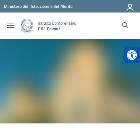
Vai ai contenuti
Vai al menu di navigazione
Vai al footer
Ministero dell'Istruzione e del Merito
Istituto Comprensivo
DD1 Cavour
Apr