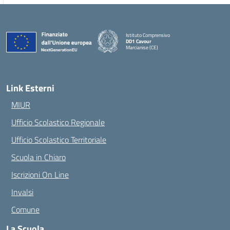
Istituto Comprensivo
DD1 Cavour
Marcianise (CE)
— Visita la pagina iniziale della scuola
Link Esterni
MIUR
Ufficio Scolastico Regionale
Ufficio Scolastico Territoriale
Scuola in Chiaro
Iscrizioni On Line
Invalsi
Comune
La Scuola