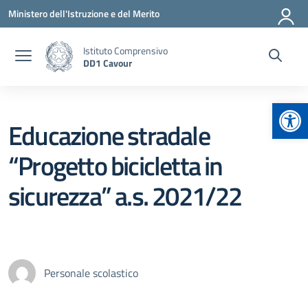
Vai ai contenuti
Vai al menu di navigazione
Vai al footer
Ministero dell'Istruzione e del Merito
Istituto Comprensivo
DD1 Cavour
Apr
Educazione stradale
“Progetto bicicletta in
sicurezza” a.s. 2021/22
Personale scolastico