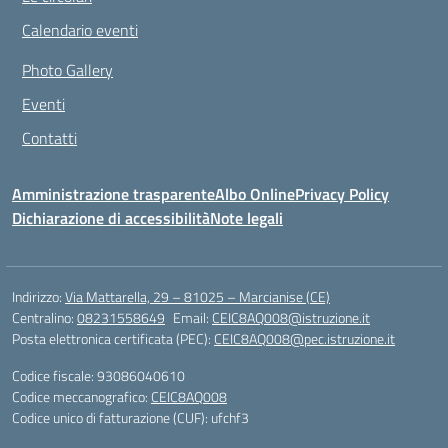
Calendario eventi
Photo Gallery
Eventi
Contatti
Amministrazione trasparente
Albo Online
Privacy Policy
Dichiarazione di accessibilità
Note legali
Indirizzo:
Via Mattarella, 29 – 81025 – Marcianise (CE)
Centralino:
08231558649
Email:
CEIC8AQ008@istruzione.it
Posta elettronica certificata (PEC):
CEIC8AQ008@pec.istruzione.it
Codice fiscale: 93086040610
Codice meccanografico:
CEIC8AQ008
Codice unico di fatturazione (CUF): ufchf3