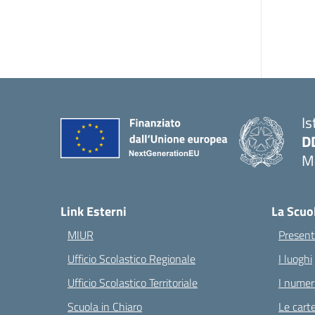
Is
D
Ma
— 
Link Esterni
La Scuo
MIUR
Present
Ufficio Scolastico Regionale
I luoghi
Ufficio Scolastico Territoriale
I numeri
Scuola in Chiaro
Le carte