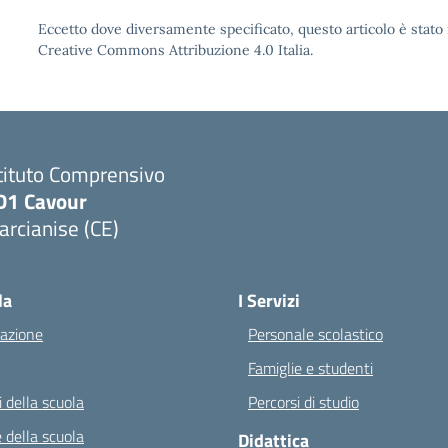
Eccetto dove diversamente specificato, questo articolo è stato 
Creative Commons Attribuzione 4.0 Italia.
tituto Comprensivo
D1 Cavour
rcianise (CE)
Visita la pagina iniziale della scuola
la
I Servizi
azione
Personale scolastico
Famiglie e studenti
 della scuola
Percorsi di studio
 della scuola
Didattica