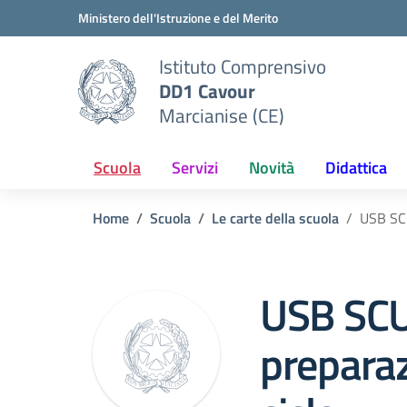
Vai ai contenuti
Vai al menu di navigazione
Vai al footer
Ministero dell'Istruzione e del Merito
Istituto Comprensivo
DD1 Cavour
Marcianise (CE)
Scuola
Servizi
Novità
Didattica
Home
Scuola
Le carte della scuola
USB SCU
USB SCU
preparaz