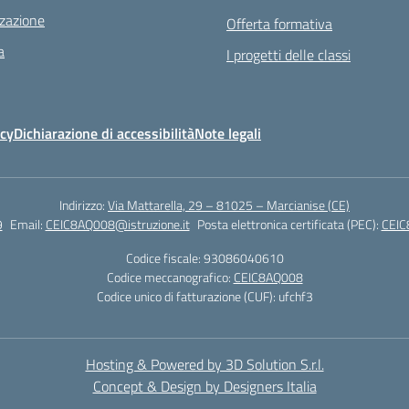
zazione
Offerta formativa
a
I progetti delle classi
icy
Dichiarazione di accessibilità
Note legali
Indirizzo:
Via Mattarella, 29 – 81025 – Marcianise (CE)
9
Email:
CEIC8AQ008@istruzione.it
Posta elettronica certificata (PEC):
CEIC
Codice fiscale: 93086040610
Codice meccanografico:
CEIC8AQ008
Codice unico di fatturazione (CUF): ufchf3
Hosting & Powered by 3D Solution S.r.l.
Concept & Design by Designers Italia