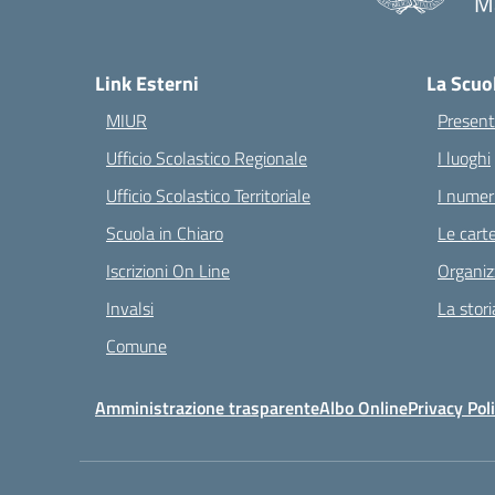
Ma
— 
Link Esterni
La Scuo
MIUR
Present
Ufficio Scolastico Regionale
I luoghi
Ufficio Scolastico Territoriale
I numeri
Scuola in Chiaro
Le carte
Iscrizioni On Line
Organiz
Invalsi
La stori
Comune
Amministrazione trasparente
Albo Online
Privacy Pol