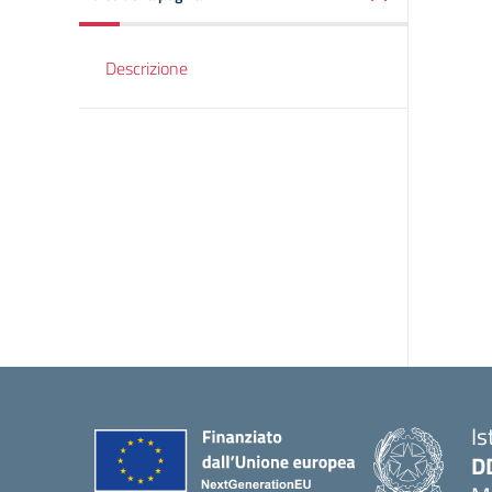
Descrizione
Is
D