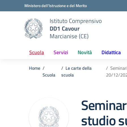
Vai ai contenuti
Vai al menu di navigazione
Vai al footer
Ministero dell'Istruzione e del Merito
Istituto Comprensivo
DD1 Cavour
Marcianise (CE)
Scuola
Servizi
Novità
Didattica
Home
Le carte della
Seminario
Scuola
scuola
20/12/20
Seminari
studio s