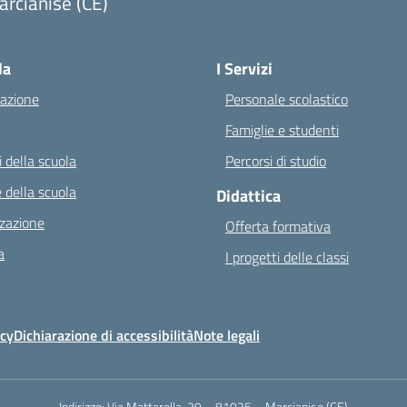
rcianise (CE)
Visita la pagina iniziale della scuola
la
I Servizi
azione
Personale scolastico
Famiglie e studenti
 della scuola
Percorsi di studio
 della scuola
Didattica
zazione
Offerta formativa
a
I progetti delle classi
icy
Dichiarazione di accessibilità
Note legali
Indirizzo:
Via Mattarella, 29 – 81025 – Marcianise (CE)