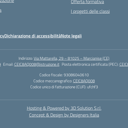
zazione
Offerta formativa
a
I progetti delle classi
icy
Dichiarazione di accessibilità
Note legali
Indirizzo:
Via Mattarella, 29 – 81025 – Marcianise (CE)
9
Email:
CEIC8AQ008@istruzione.it
Posta elettronica certificata (PEC):
CEIC
Codice fiscale: 93086040610
Codice meccanografico:
CEIC8AQ008
Codice unico di fatturazione (CUF): ufchf3
Hosting & Powered by 3D Solution S.r.l.
Concept & Design by Designers Italia