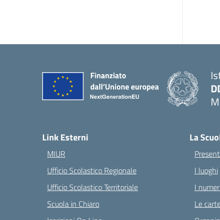
Is
D
Ma
— 
Link Esterni
La Scuo
MIUR
Present
Ufficio Scolastico Regionale
I luoghi
Ufficio Scolastico Territoriale
I numeri
Scuola in Chiaro
Le carte