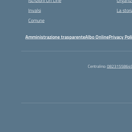
Iscrizioni On Line
Organiz
Invalsi
La stori
Comune
Amministrazione trasparente
Albo Online
Privacy Pol
Centralino:
0823155864