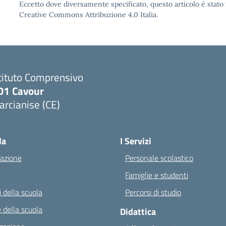
Eccetto dove diversamente specificato, questo articolo è stato 
Creative Commons Attribuzione 4.0 Italia.
tituto Comprensivo
D1 Cavour
rcianise (CE)
Visita la pagina iniziale della scuola
la
I Servizi
azione
Personale scolastico
Famiglie e studenti
 della scuola
Percorsi di studio
 della scuola
Didattica