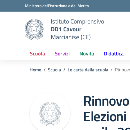
Vai ai contenuti
Vai al menu di navigazione
Vai al footer
Ministero dell'Istruzione e del Merito
Istituto Comprensivo
DD1 Cavour
Marcianise (CE)
Scuola
Servizi
Novità
Didattica
Home
Scuola
Le carte della scuola
Rinnovo
Rinnovo
Elezioni 