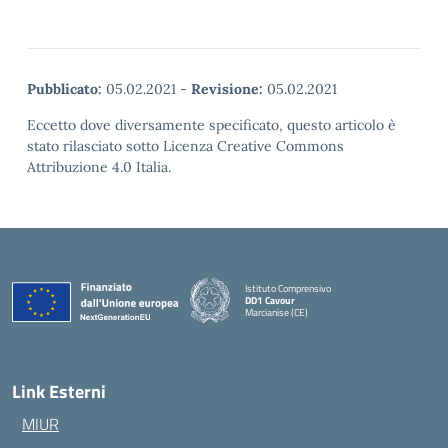
Pubblicato:
05.02.2021
-
Revisione:
05.02.2021
Eccetto dove diversamente specificato, questo articolo è
stato rilasciato sotto Licenza Creative Commons
Attribuzione 4.0 Italia.
Istituto Comprensivo
DD1 Cavour
Marcianise (CE)
— Visita la pagina iniziale della scuola
Link Esterni
MIUR