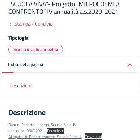
“SCUOLA VIVA"- Progetto “MICROCOSMI A
CONFRONTO” IV annualità a.s.2020-2021
Stampa / Condividi
Tipologia
Scuola Viva IV annualita
Indice della pagina
Descrizione
Descrizione
Bando-Esperto-Interno-Scuola-Viva-IV-
annualita_05022021
Download
Allegato-A-Bando-esperto-Scuola-Viva-4
Download