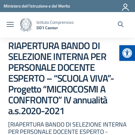
Vai ai contenuti
Vai al menu di navigazione
Vai al footer
Ministero dell'Istruzione e del Merito
Istituto Comprensivo
DD1 Cavour
RIAPERTURA BANDO DI
Apr
SELEZIONE INTERNA PER
PERSONALE DOCENTE
ESPERTO – “SCUOLA VIVA”-
Progetto “MICROCOSMI A
CONFRONTO” IV annualità
a.s.2020-2021
[RIAPERTURA BANDO DI SELEZIONE INTERNA
PER PERSONALE DOCENTE ESPERTO -