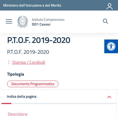
Vai ai contenuti
Vai al menu di navigazione
Vai al footer
Ministero dell'Istruzione e del Merito
Istituto Comprensivo
DD1 Cavour
P.T.O.F. 2019-2020
Apr
P.T.O.F. 2019-2020
Stampa / Condividi
Tipologia
Documento Programmatico
Indice della pagina
Descrizione