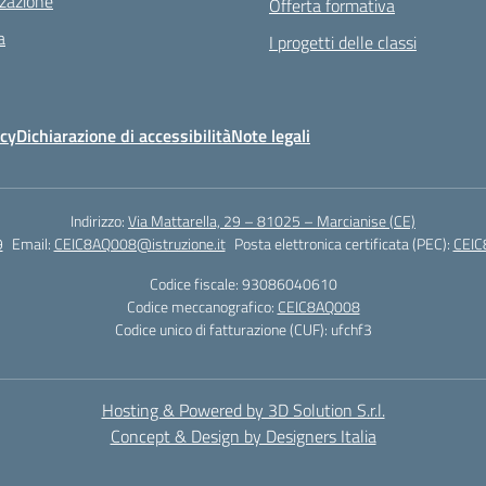
zazione
Offerta formativa
a
I progetti delle classi
icy
Dichiarazione di accessibilità
Note legali
Indirizzo:
Via Mattarella, 29 – 81025 – Marcianise (CE)
9
Email:
CEIC8AQ008@istruzione.it
Posta elettronica certificata (PEC):
CEIC
Codice fiscale: 93086040610
Codice meccanografico:
CEIC8AQ008
Codice unico di fatturazione (CUF): ufchf3
Hosting & Powered by 3D Solution S.r.l.
Concept & Design by Designers Italia