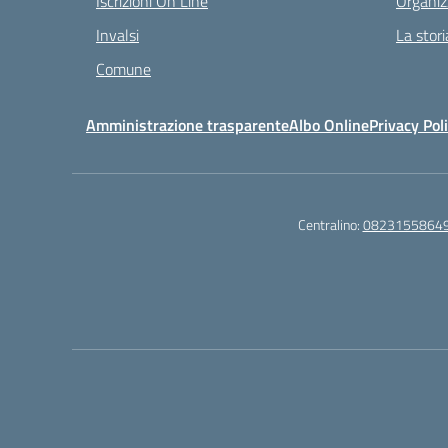
Iscrizioni On Line
Organiz
Invalsi
La stori
Comune
Amministrazione trasparente
Albo Online
Privacy Pol
Centralino:
0823155864