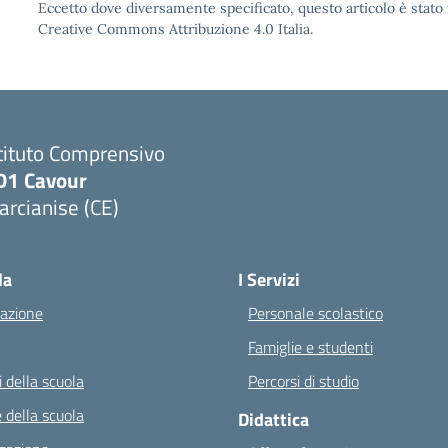
Eccetto dove diversamente specificato, questo articolo è stato 
Creative Commons Attribuzione 4.0 Italia.
tituto Comprensivo
D1 Cavour
rcianise (CE)
Visita la pagina iniziale della scuola
la
I Servizi
azione
Personale scolastico
Famiglie e studenti
 della scuola
Percorsi di studio
 della scuola
Didattica