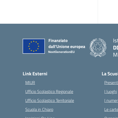
Is
D
Ma
— 
Link Esterni
La Scuo
MIUR
Present
Ufficio Scolastico Regionale
I luoghi
Ufficio Scolastico Territoriale
I numeri
Scuola in Chiaro
Le carte