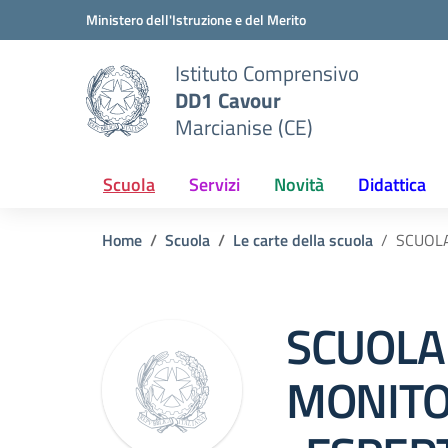
Vai ai contenuti
Vai al menu di navigazione
Vai al footer
Ministero dell'Istruzione e del Merito
Istituto Comprensivo
DD1 Cavour
Marcianise (CE)
Scuola
Servizi
Novità
Didattica
Home
Scuola
Le carte della scuola
SCUOLA
SCUOLA 
MONITO