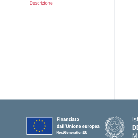
Descrizione
Is
D
Ma