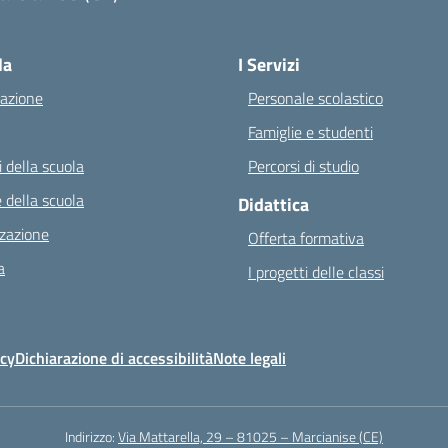
Visita la pagina iniziale della scuola
la
I Servizi
azione
Personale scolastico
Famiglie e studenti
 della scuola
Percorsi di studio
 della scuola
Didattica
zazione
Offerta formativa
a
I progetti delle classi
icy
Dichiarazione di accessibilità
Note legali
Indirizzo:
Via Mattarella, 29 – 81025 – Marcianise (CE)