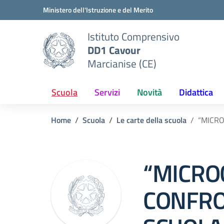
Vai ai contenuti
Vai al menu di navigazione
Vai al footer
Ministero dell'Istruzione e del Merito
Istituto Comprensivo
DD1 Cavour
Marcianise (CE)
Scuola
Servizi
Novità
Didattica
Home
Scuola
Le carte della scuola
“MICRO
“MICRO
CONFRO