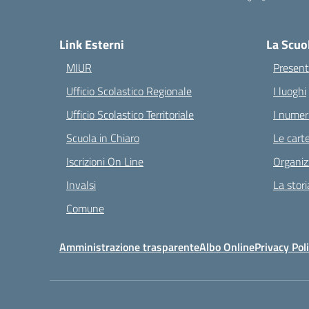
— 
Link Esterni
La Scuo
MIUR
Present
Ufficio Scolastico Regionale
I luoghi
Ufficio Scolastico Territoriale
I numeri
Scuola in Chiaro
Le carte
Iscrizioni On Line
Organiz
Invalsi
La stori
Comune
Amministrazione trasparente
Albo Online
Privacy Pol