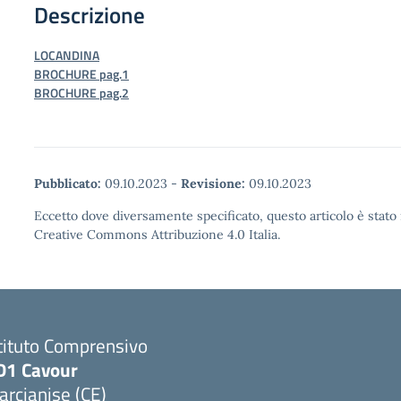
Descrizione
LOCANDINA
BROCHURE pag.1
BROCHURE
pag.2
Pubblicato:
09.10.2023
-
Revisione:
09.10.2023
Eccetto dove diversamente specificato, questo articolo è stato 
Creative Commons Attribuzione 4.0 Italia.
tituto Comprensivo
D1 Cavour
rcianise (CE)