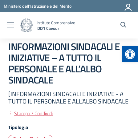
Vai ai contenuti
Vai al menu di navigazione
Vai al footer
Ministero dell'Istruzione e del Merito
Istituto Comprensivo
DD1 Cavour
INFORMAZIONI SINDACALI E
Apr
INIZIATIVE – A TUTTO IL
PERSONALE E ALL’ALBO
SINDACALE
[INFORMAZIONI SINDACALI E INIZIATIVE - A
TUTTO IL PERSONALE E ALL’ALBO SINDACALE
Stampa / Condividi
Tipologia