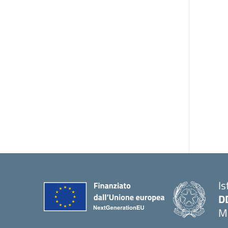
Is
D
Ma
— 