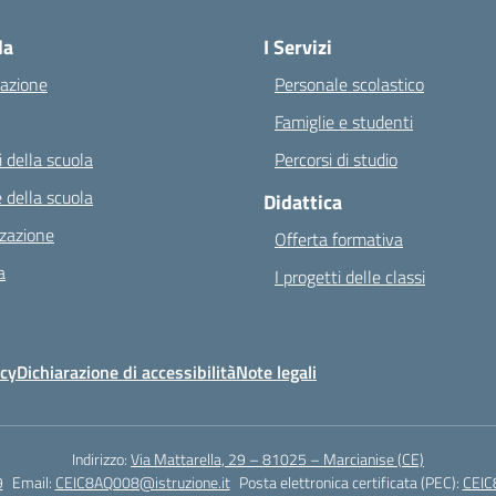
la
I Servizi
azione
Personale scolastico
Famiglie e studenti
 della scuola
Percorsi di studio
 della scuola
Didattica
zazione
Offerta formativa
a
I progetti delle classi
icy
Dichiarazione di accessibilità
Note legali
Indirizzo:
Via Mattarella, 29 – 81025 – Marcianise (CE)
9
Email:
CEIC8AQ008@istruzione.it
Posta elettronica certificata (PEC):
CEIC