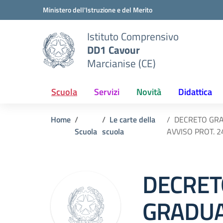
Vai ai contenuti
Vai al menu di navigazione
Vai al footer
Ministero dell'Istruzione e del Merito
Istituto Comprensivo
DD1 Cavour
Marcianise (CE)
Scuola
Servizi
Novità
Didattica
Home
Le carte della
DECRETO GRAD
Scuola
scuola
AVVISO PROT. 2
DECRET
GRADUA