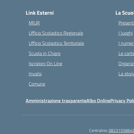
Link Esterni
La Scuo
MIUR
Present
Ufficio Scolastico Regionale
I luoghi
Ufficio Scolastico Territoriale
I numeri
Scuola in Chiaro
Le carte
Iscrizioni On Line
Organiz
Invalsi
La stori
Comune
Amministrazione trasparente
Albo Online
Privacy Pol
Centralino:
0823155864