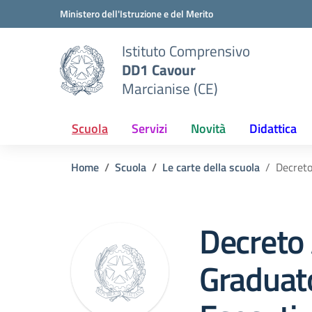
Vai ai contenuti
Vai al menu di navigazione
Vai al footer
Ministero dell'Istruzione e del Merito
Istituto Comprensivo
DD1 Cavour
Marcianise (CE)
Scuola
Servizi
Novità
Didattica
Home
Scuola
Le carte della scuola
Decreto
Decreto
Graduato