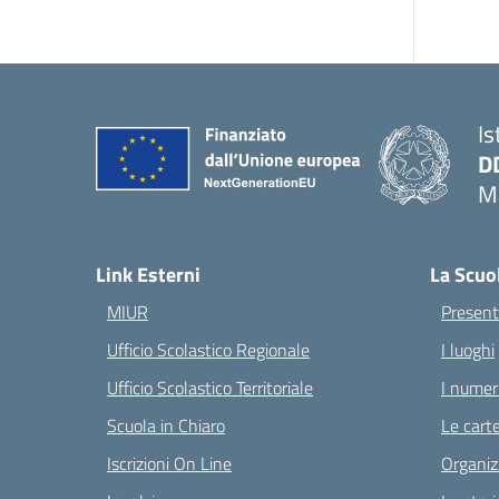
Is
D
Ma
— 
Link Esterni
La Scuo
MIUR
Present
Ufficio Scolastico Regionale
I luoghi
Ufficio Scolastico Territoriale
I numeri
Scuola in Chiaro
Le carte
Iscrizioni On Line
Organiz