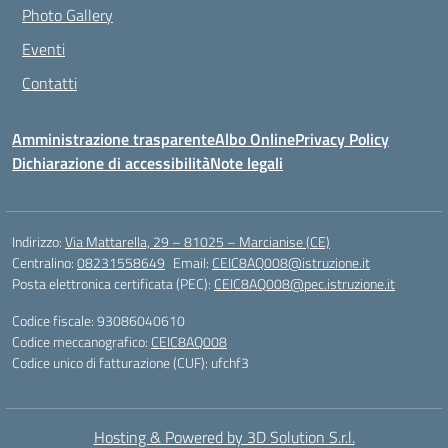
Photo Gallery
Eventi
Contatti
Amministrazione trasparente
Albo Online
Privacy Policy
Dichiarazione di accessibilità
Note legali
Indirizzo:
Via Mattarella, 29 – 81025 – Marcianise (CE)
Centralino:
08231558649
Email:
CEIC8AQ008@istruzione.it
Posta elettronica certificata (PEC):
CEIC8AQ008@pec.istruzione.it
Codice fiscale: 93086040610
Codice meccanografico:
CEIC8AQ008
Codice unico di fatturazione (CUF): ufchf3
Hosting & Powered by 3D Solution S.r.l.