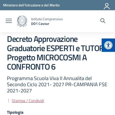
Vai ai contenuti
Vai al menu di navigazione
Vai al footer
Ministero dell'Istruzione e del Merito
Istituto Comprensivo
DD1 Cavour
Decreto Approvazione
Apr
Graduatorie ESPERTI e TUTOR
Progetto MICROCOSMI A
CONFRONTO 6
Programma Scuola Viva II Annualita del
Secondo Ciclo 2021- 2027 PR-CAMPANIA FSE
2021-2027
Stampa / Condividi
Tipologia