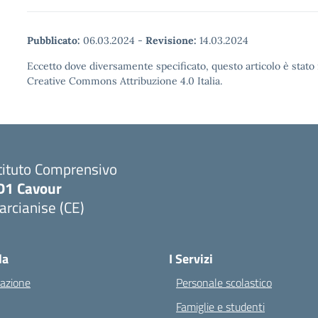
Pubblicato:
06.03.2024
-
Revisione:
14.03.2024
Eccetto dove diversamente specificato, questo articolo è stato 
Creative Commons Attribuzione 4.0 Italia.
tituto Comprensivo
D1 Cavour
rcianise (CE)
Visita la pagina iniziale della scuola
la
I Servizi
azione
Personale scolastico
Famiglie e studenti