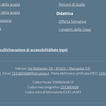
 della scuola
Percorsi di studio
 della scuola
Didattica
zazione
Offerta formativa
a
I progetti delle classi
icy
Dichiarazione di accessibilità
Note legali
Indirizzo:
Via Mattarella, 29 – 81025 – Marcianise (CE)
9
Email:
CEIC8AQ008@istruzione.it
Posta elettronica certificata (PEC):
CEIC
Codice fiscale: 93086040610
Codice meccanografico:
CEIC8AQ008
Codice unico di fatturazione (CUF): ufchf3