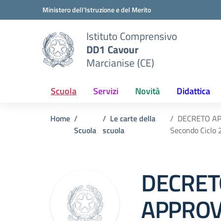
Vai ai contenuti
Vai al menu di navigazione
Vai al footer
Ministero dell'Istruzione e del Merito
Istituto Comprensivo
DD1 Cavour
Marcianise (CE)
Scuola
Servizi
Novità
Didattica
Home
Le carte della
DECRETO AP
Scuola
scuola
Secondo Ciclo
DECRET
APPROV