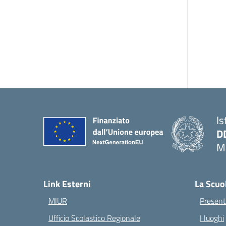
Is
D
Ma
— 
Link Esterni
La Scuo
MIUR
Present
Ufficio Scolastico Regionale
I luoghi