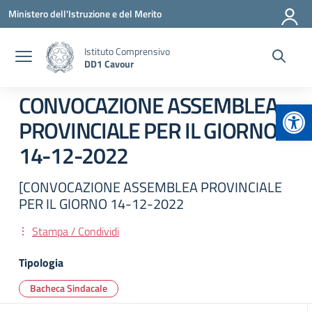
Vai ai contenuti
Vai al menu di navigazione
Vai al footer
Ministero dell'Istruzione e del Merito
Istituto Comprensivo
DD1 Cavour
CONVOCAZIONE ASSEMBLEA
Apr
PROVINCIALE PER IL GIORNO
14-12-2022
[CONVOCAZIONE ASSEMBLEA PROVINCIALE
PER IL GIORNO 14-12-2022
Stampa / Condividi
Tipologia
Bacheca Sindacale