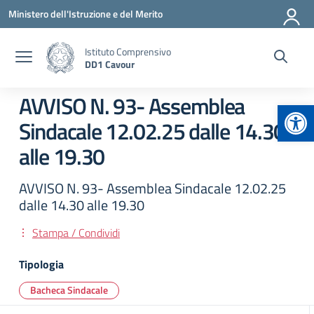
Vai ai contenuti
Vai al menu di navigazione
Vai al footer
Ministero dell'Istruzione e del Merito
Istituto Comprensivo
DD1 Cavour
AVVISO N. 93- Assemblea
Apr
Sindacale 12.02.25 dalle 14.30
alle 19.30
AVVISO N. 93- Assemblea Sindacale 12.02.25
dalle 14.30 alle 19.30
Stampa / Condividi
Tipologia
Bacheca Sindacale