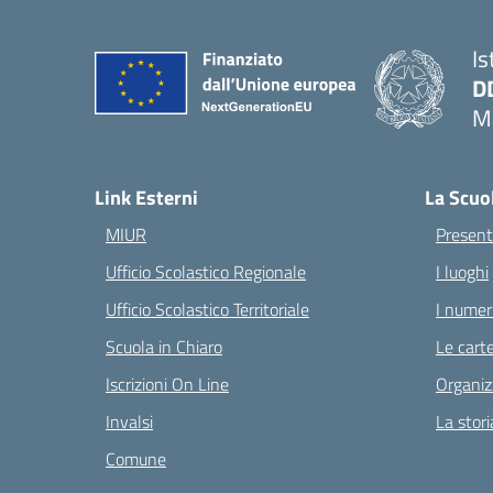
Is
D
Ma
— 
Link Esterni
La Scuo
MIUR
Present
Ufficio Scolastico Regionale
I luoghi
Ufficio Scolastico Territoriale
I numeri
Scuola in Chiaro
Le carte
Iscrizioni On Line
Organiz
Invalsi
La stori
Comune