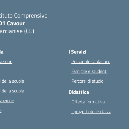
tituto Comprensivo
D1 Cavour
rcianise (CE)
Visita la pagina iniziale della scuola
la
I Servizi
azione
Personale scolastico
Famiglie e studenti
 della scuola
Percorsi di studio
 della scuola
Didattica
zazione
Offerta formativa
a
I progetti delle classi