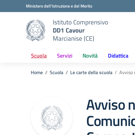
Vai ai contenuti
Vai al menu di navigazione
Vai al footer
Ministero dell'Istruzione e del Merito
Istituto Comprensivo
DD1 Cavour
Marcianise (CE)
Scuola
Servizi
Novità
Didattica
Home
Scuola
Le carte della scuola
Avviso 
Avviso n
Comunic