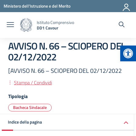
Vai ai contenuti
Vai al menu di navigazione
Vai al footer
Ministero dell'Istruzione e del Merito
Istituto Comprensivo
DD1 Cavour
AVVISO N. 66 – SCIOPERO DEL
Apr
02/12/2022
[AVVISO N. 66 – SCIOPERO DEL 02/12/2022
Stampa / Condividi
Tipologia
Bacheca Sindacale
Indice della pagina