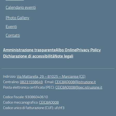
Calendario eventi
Photo Gallery
Eventi
Contatti
Amministrazione trasparente
Albo Online
Privacy Policy
Dichiarazione di accessibilità
Note legali
Indirizzo:
Via Mattarella, 29 – 81025 – Marcianise (CE)
Centralino:
08231558649
Email:
CEIC8AQ008@istruzione.it
Posta elettronica certificata (PEC):
CEIC8AQ008@pec.istruzione.it
Codice fiscale: 93086040610
Codice meccanografico:
CEIC8AQ008
Codice unico di fatturazione (CUF): ufchf3