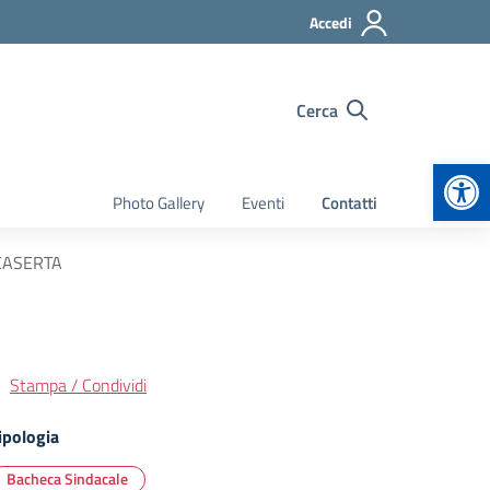
Accedi
Cerca
Apr
Photo Gallery
Eventi
Contatti
 CASERTA
Stampa / Condividi
ipologia
Bacheca Sindacale