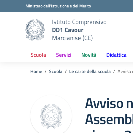
Vai ai contenuti
Vai al menu di navigazione
Vai al footer
Ministero dell'Istruzione e del Merito
Istituto Comprensivo
DD1 Cavour
Marcianise (CE)
Scuola
Servizi
Novità
Didattica
Home
Scuola
Le carte della scuola
Avviso
Avviso n
Assembl