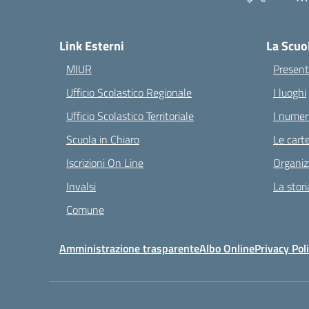
— 
Link Esterni
La Scuo
MIUR
Present
Ufficio Scolastico Regionale
I luoghi
Ufficio Scolastico Territoriale
I numeri
Scuola in Chiaro
Le carte
Iscrizioni On Line
Organiz
Invalsi
La stori
Comune
Amministrazione trasparente
Albo Online
Privacy Pol