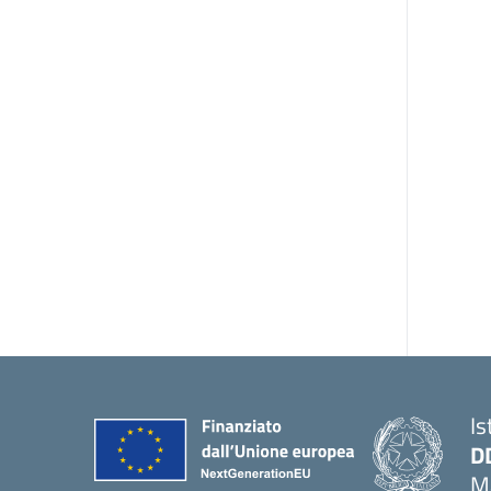
Is
D
Ma