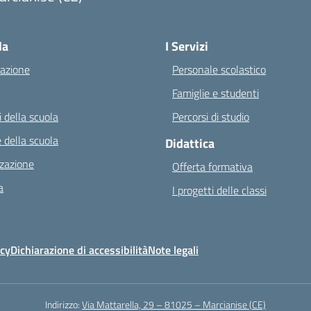
Visita la pagina iniziale della scuola
la
I Servizi
azione
Personale scolastico
Famiglie e studenti
 della scuola
Percorsi di studio
 della scuola
Didattica
zazione
Offerta formativa
a
I progetti delle classi
icy
Dichiarazione di accessibilità
Note legali
Indirizzo:
Via Mattarella, 29 – 81025 – Marcianise (CE)