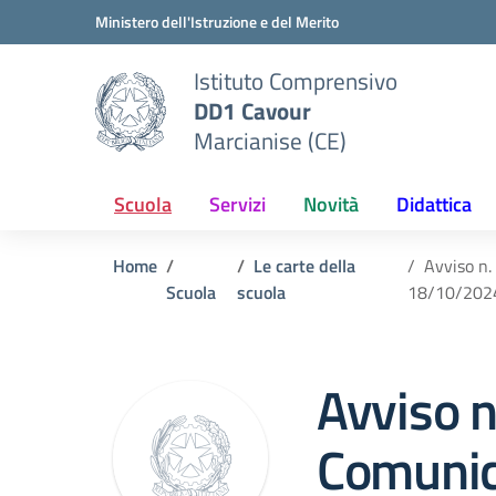
Vai ai contenuti
Vai al menu di navigazione
Vai al footer
Ministero dell'Istruzione e del Merito
Istituto Comprensivo
DD1 Cavour
Marcianise (CE)
Scuola
Servizi
Novità
Didattica
Home
Le carte della
Avviso n.
Scuola
scuola
18/10/202
Avviso n
Comunic