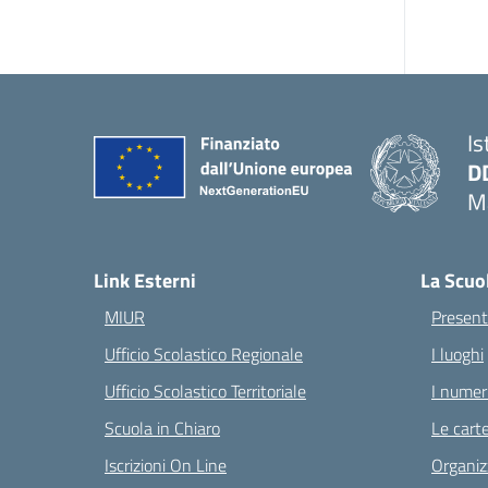
Is
D
Ma
— 
Link Esterni
La Scuo
MIUR
Present
Ufficio Scolastico Regionale
I luoghi
Ufficio Scolastico Territoriale
I numeri
Scuola in Chiaro
Le carte
Iscrizioni On Line
Organiz