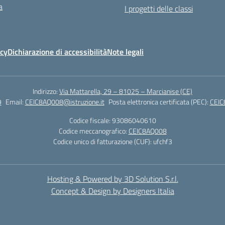
a
I progetti delle classi
icy
Dichiarazione di accessibilità
Note legali
Indirizzo:
Via Mattarella, 29 – 81025 – Marcianise (CE)
9
Email:
CEIC8AQ008@istruzione.it
Posta elettronica certificata (PEC):
CEIC
Codice fiscale: 93086040610
Codice meccanografico:
CEIC8AQ008
Codice unico di fatturazione (CUF): ufchf3
Hosting & Powered by 3D Solution S.r.l.
Concept & Design by Designers Italia