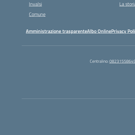
Invalsi
La stori
Comune
Amministrazione trasparente
Albo Online
Privacy Pol
Centralino:
0823155864