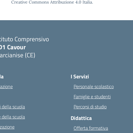
Creative Commons Attribuzione 4.0 Italia.
tituto Comprensivo
D1 Cavour
rcianise (CE)
Visita la pagina iniziale della scuola
la
I Servizi
azione
Personale scolastico
Famiglie e studenti
 della scuola
Percorsi di studio
 della scuola
Didattica
zazione
Offerta formativa