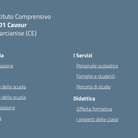
tituto Comprensivo
D1 Cavour
rcianise (CE)
Visita la pagina iniziale della scuola
la
I Servizi
azione
Personale scolastico
Famiglie e studenti
 della scuola
Percorsi di studio
 della scuola
Didattica
zazione
Offerta formativa
a
I progetti delle classi