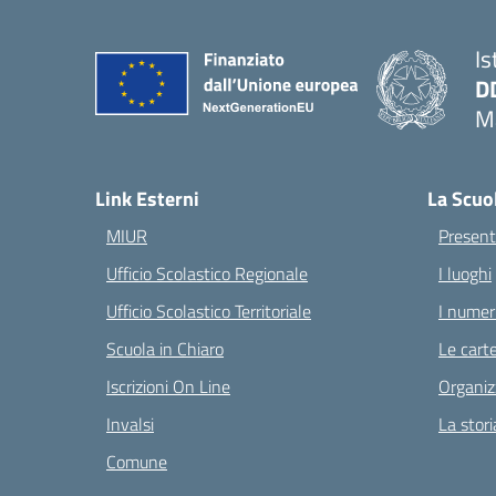
Is
D
Ma
— 
Link Esterni
La Scuo
MIUR
Present
Ufficio Scolastico Regionale
I luoghi
Ufficio Scolastico Territoriale
I numeri
Scuola in Chiaro
Le carte
Iscrizioni On Line
Organiz
Invalsi
La stori
Comune