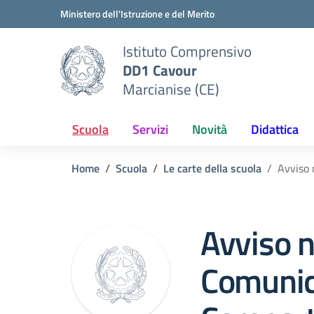
Vai ai contenuti
Vai al menu di navigazione
Vai al footer
Ministero dell'Istruzione e del Merito
Istituto Comprensivo
DD1 Cavour
Marcianise (CE)
Scuola
Servizi
Novità
Didattica
Home
Scuola
Le carte della scuola
Avviso 
Avviso n
Comunic