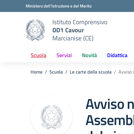
Vai ai contenuti
Vai al menu di navigazione
Vai al footer
Ministero dell'Istruzione e del Merito
Istituto Comprensivo
DD1 Cavour
Marcianise (CE)
Scuola
Servizi
Novità
Didattica
Home
Scuola
Le carte della scuola
Avviso 
Avviso n
Assembl