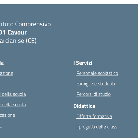
tituto Comprensivo
D1 Cavour
rcianise (CE)
Visita la pagina iniziale della scuola
la
I Servizi
azione
Personale scolastico
Famiglie e studenti
 della scuola
Percorsi di studio
 della scuola
Didattica
zazione
Offerta formativa
a
I progetti delle classi