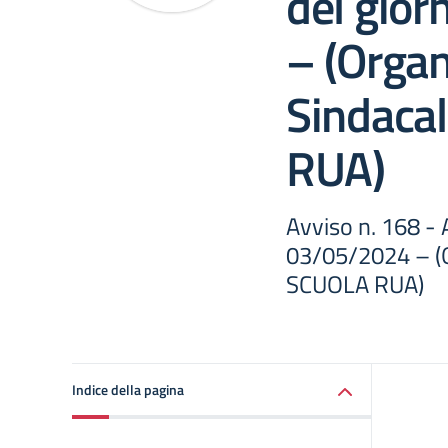
del gio
– (Organ
Sindaca
RUA)
Avviso n. 168 -
03/05/2024 – (O
SCUOLA RUA)
Indice della pagina