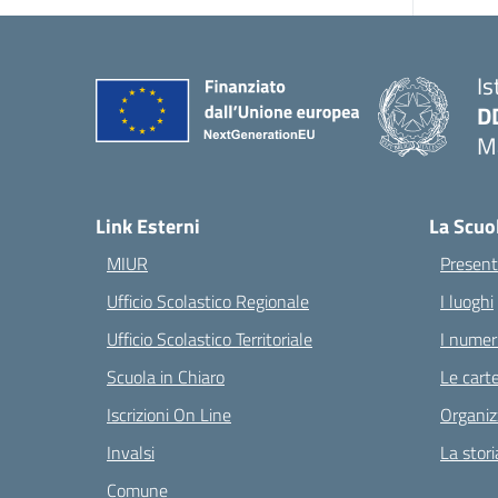
Is
D
Ma
— 
Link Esterni
La Scuo
MIUR
Present
Ufficio Scolastico Regionale
I luoghi
Ufficio Scolastico Territoriale
I numeri
Scuola in Chiaro
Le carte
Iscrizioni On Line
Organiz
Invalsi
La stori
Comune