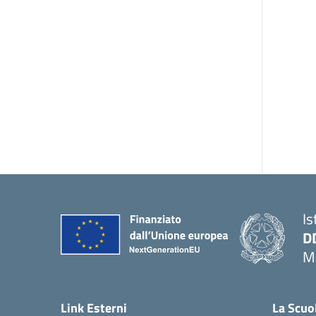
Is
D
Ma
— 
Link Esterni
La Scuo