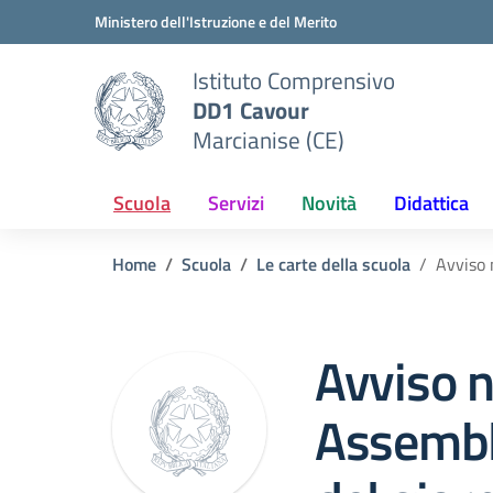
Vai ai contenuti
Vai al menu di navigazione
Vai al footer
Ministero dell'Istruzione e del Merito
Istituto Comprensivo
DD1 Cavour
Marcianise (CE)
Scuola
Servizi
Novità
Didattica
Home
Scuola
Le carte della scuola
Avviso 
Avviso n
Assembl