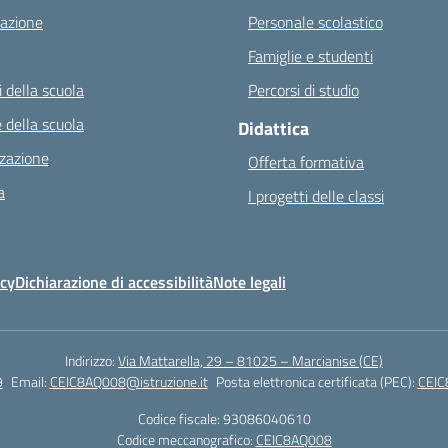
azione
Personale scolastico
Famiglie e studenti
 della scuola
Percorsi di studio
 della scuola
Didattica
zazione
Offerta formativa
a
I progetti delle classi
icy
Dichiarazione di accessibilità
Note legali
Indirizzo:
Via Mattarella, 29 – 81025 – Marcianise (CE)
9
Email:
CEIC8AQ008@istruzione.it
Posta elettronica certificata (PEC):
CEIC
Codice fiscale: 93086040610
Codice meccanografico:
CEIC8AQ008