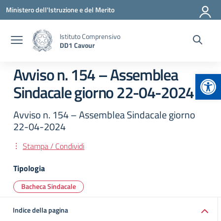
Vai ai contenuti
Vai al menu di navigazione
Vai al footer
Ministero dell'Istruzione e del Merito
Istituto Comprensivo
DD1 Cavour
Avviso n. 154 – Assemblea
Apr
Sindacale giorno 22-04-2024
Avviso n. 154 – Assemblea Sindacale giorno
22-04-2024
Stampa / Condividi
Tipologia
Bacheca Sindacale
Indice della pagina