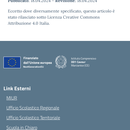
Pubblicato:
18.04.2024
-
Revisione:
18.04.2024
Eccetto dove diversamente specificato, questo articolo è
stato rilasciato sotto Licenza Creative Commons
Attribuzione 4.0 Italia.
Istituto Comprensivo
DD1 Cavour
Marcianise (CE)
— Visita la pagina iniziale della scuola
Link Esterni
MIUR
Ufficio Scolastico Regionale
Ufficio Scolastico Territoriale
Scuola in Chiaro