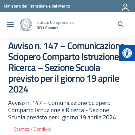
Vai ai contenuti
Vai al menu di navigazione
Vai al footer
Ministero dell'Istruzione e del Merito
Istituto Comprensivo
DD1 Cavour
Avviso n. 147 – Comunicazione
Apr
Sciopero Comparto Istruzione e
Ricerca – Sezione Scuola
previsto per il giorno 19 aprile
2024
Avviso n. 147 – Comunicazione Sciopero
Comparto Istruzione e Ricerca - Sezione
Scuola previsto per il giorno 19 aprile 2024
Stampa / Condividi