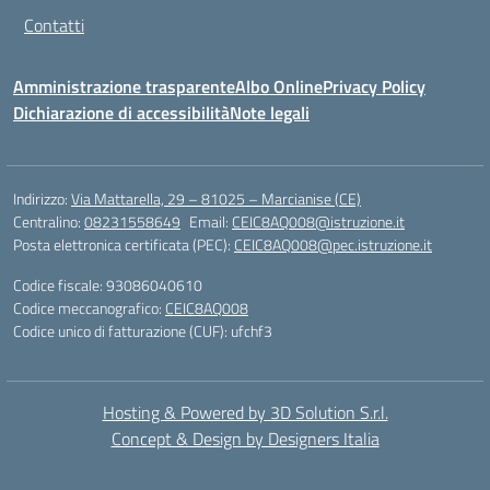
Contatti
Amministrazione trasparente
Albo Online
Privacy Policy
Dichiarazione di accessibilità
Note legali
Indirizzo:
Via Mattarella, 29 – 81025 – Marcianise (CE)
Centralino:
08231558649
Email:
CEIC8AQ008@istruzione.it
Posta elettronica certificata (PEC):
CEIC8AQ008@pec.istruzione.it
Codice fiscale: 93086040610
Codice meccanografico:
CEIC8AQ008
Codice unico di fatturazione (CUF): ufchf3
Hosting & Powered by 3D Solution S.r.l.
Concept & Design by Designers Italia